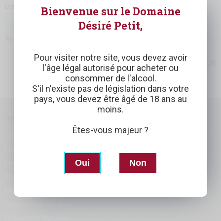
Bel été à tous
Bienvenue sur le Domaine
Désiré Petit,
Anne Laure et Damien PETIT
Pour visiter notre site, vous devez avoir
RETOUR
l'âge légal autorisé pour acheter ou
consommer de l'alcool.
S'il n'existe pas de législation dans votre
pays, vous devez être âgé de 18 ans au
moins.
Informations
Êtes-vous majeur ?
CGV
Livraison
Oui
Non
Engagement
Mentions légales
Protection des données
Gestion des cookies
Réalisation
Koredge